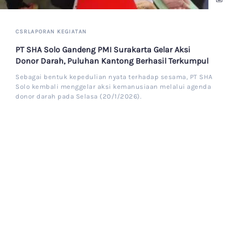
Aksi
CSR
erkumpul
PT SHA SOLO Salurkan Bantuan Sosial Seni
ama, PT SHA
Rp250.000.000 Melalui KODAM Diponegor
lui agenda
Sebagai wujud nyata komitmen sosialnya, PT SH
menyalurkan bantuan senilai Rp250.000.000 ke
masyarakat melalui KODAM Diponegoro. Bantuan
bertujuan