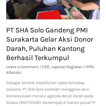
Surakarta
Gelar
Aksi
Donor
PT SHA Solo Gandeng PMI
Darah,
Puluhan
Surakarta Gelar Aksi Donor
Kantong
Darah, Puluhan Kantong
Berhasil
Berhasil Terkumpul
Terkumpul
Leave a Comment
/
CSR
,
Laporan Kegiatan
/
Rifki
Alfaridzi
Sebagai bentuk kepedulian nyata terhadap
sesama, PT SHA Solo kembali menggelar aksi
kemanusiaan melalui agenda donor darah pada
Selasa (20/1/2026). Bertempat di kantor pusat PT