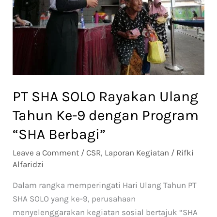
Tahun
Ke-
9
dengan
Program
“SHA
Berbagi”
PT SHA SOLO Rayakan Ulang
Tahun Ke-9 dengan Program
“SHA Berbagi”
Leave a Comment
/
CSR
,
Laporan Kegiatan
/
Rifki
Alfaridzi
Dalam rangka memperingati Hari Ulang Tahun PT
SHA SOLO yang ke-9, perusahaan
menyelenggarakan kegiatan sosial bertajuk “SHA