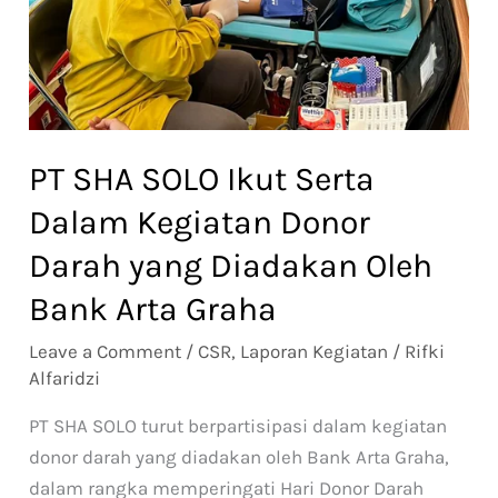
Dalam
Kegiatan
Donor
Darah
yang
PT SHA SOLO Ikut Serta
Diadakan
Dalam Kegiatan Donor
Oleh
Bank
Darah yang Diadakan Oleh
Arta
Bank Arta Graha
Graha
Leave a Comment
/
CSR
,
Laporan Kegiatan
/
Rifki
Alfaridzi
PT SHA SOLO turut berpartisipasi dalam kegiatan
donor darah yang diadakan oleh Bank Arta Graha,
dalam rangka memperingati Hari Donor Darah