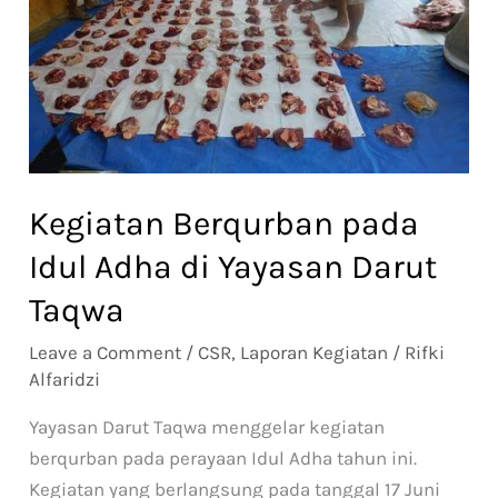
di
Yayasan
Darut
Taqwa
Kegiatan Berqurban pada
Idul Adha di Yayasan Darut
Taqwa
Leave a Comment
/
CSR
,
Laporan Kegiatan
/
Rifki
Alfaridzi
Yayasan Darut Taqwa menggelar kegiatan
berqurban pada perayaan Idul Adha tahun ini.
Kegiatan yang berlangsung pada tanggal 17 Juni